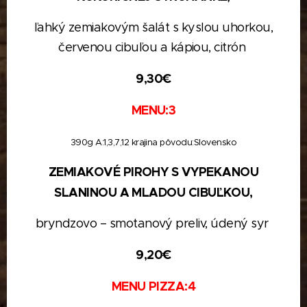
ľahký zemiakovým šalát s kyslou uhorkou,
červenou cibuľou
a kápiou, citrón
9,30€
MENU:3
390g A:1,3,7,12
krajina pôvodu:
Slovensko
ZEMIAKOVÉ PIROHY S VYPEKANOU
SLANINOU
A MLADOU CIBUĽKOU,
bryndzovo – smotanový preliv, údený syr
9,20
€
MENU PIZZA:4