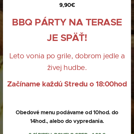
9,90
€
BBQ PÁRTY NA TERASE
JE SPÄŤ!
Leto vonia po grile, dobrom jedle a
živej hudbe.
Začíname každú Stredu o 18:00hod
Obedové menu podávame od 10hod. do
14hod., alebo do vypredania.