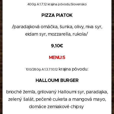
400g A:1,7,12
krajina pôvodu:
S
lovensko
PIZZA PIATOK
/paradajková
omáčka, šunka, olivy, niva syr,
eidam syr,
mozzarella, rukola
/
9,10€
MENU:5
krajina pôvodu:
100/280
g A:1,3,7,10,12
HALLOUMI BURGER
brioché žemľa, grilovaný Halloumi syr, paradajka,
zelený šalát,
pečené cuketa a mangová mayo,
domáce zemiakové chipsy